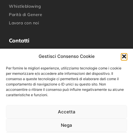
Whistleblowing
Parità di Genere
Lavora con noi
Contatti
+39 0341 267611
Gestisci Consenso Cookie
novatex@novatexitalia.it
Per fornire le migliori esperienze, utilizziamo tecnologie come i cookie
Via per Dolzago 37, 23848 Oggiono LC
per memorizzare e/o accedere alle informazioni del dispositivo. Il
consenso a queste tecnologie ci permetterà di elaborare dati come il
comportamento di navigazione o ID unici su questo sito. Non
Social media
acconsentire o ritirare il consenso può influire negativamente su alcune
caratteristiche e funzioni.
Facebook
Linkedin
Accetta
YouTube
Nega