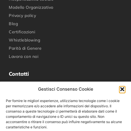
Modello Organizzativo
Privacy policy
Blog
Certificazioni
Whistleblowing
Parità di Genere
Lavora con noi
Contatti
+39 0341 267611
Gestisci Consenso Cookie
novatex@novatexitalia.it
Per fornire le migliori esperienze, utilizziamo tecnologie come i cookie
Via per Dolzago 37, 23848 Oggiono LC
per memorizzare e/o accedere alle informazioni del dispositivo. Il
consenso a queste tecnologie ci permetterà di elaborare dati come il
comportamento di navigazione o ID unici su questo sito. Non
Social media
acconsentire o ritirare il consenso può influire negativamente su alcune
caratteristiche e funzioni.
Facebook