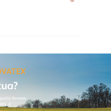
OVATEX
tua?
 qualità Novatex,
itorio!