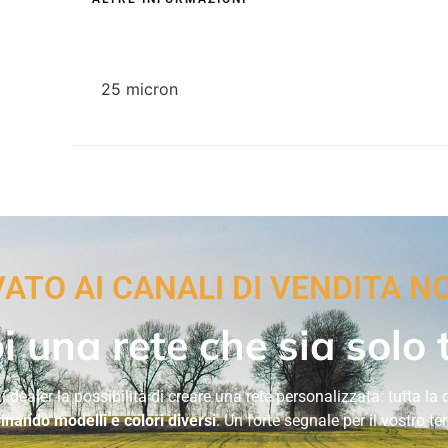
25 micron
VATO AI CANALI DI VENDITA N
i una rete che sia solo 
 dealer la possibilità di creare una rete personalizzata: tutta la
nando modelli e colori diversi
. Un forte segnale per il vostro terr