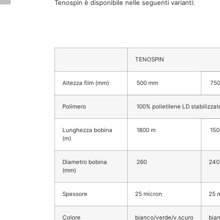
Tenospin è disponibile nelle seguenti varianti:
TENOSPIN
Altezza film (mm)
500 mm
75
Polimero
100% polietilene LD stabilizzat
Lunghezza bobina
1800 m
150
(m)
Diametro bobina
260
240
(mm)
Spessore
25 micron
25 
Colore
bianco/verde/v.scuro
bia