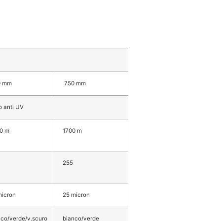
0 mm
750 mm
o anti UV
0 m
1700 m
255
micron
25 micron
nco/verde/v.scuro
bianco/verde