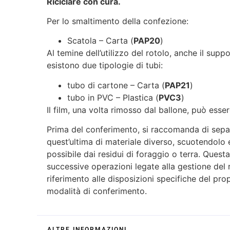
Riciclare con cura.
Per lo smaltimento della confezione:
Scatola – Carta (
PAP20
)
Al temine dell’utilizzo del rotolo, anche il supp
esistono due tipologie di tubi:
tubo di cartone – Carta (
PAP21
)
tubo in PVC – Plastica (
PVC3
)
Il film, una volta rimosso dal ballone, può essere
Prima del conferimento, si raccomanda di separa
quest’ultima di materiale diverso, scuotendolo
possibile dai residui di foraggio o terra. Quest
successive operazioni legate alla gestione del 
riferimento alle disposizioni specifiche del pr
modalità di conferimento.
ALTRE INFORMAZIONI