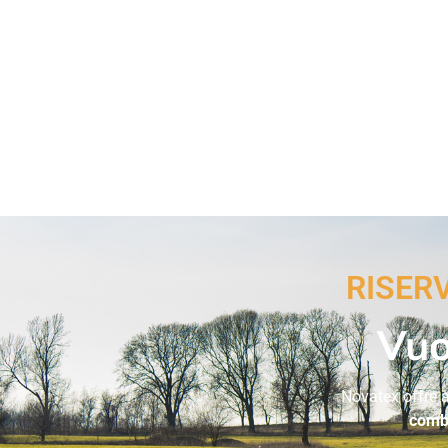
RISER
Vuo
Novatex offre ai
combi