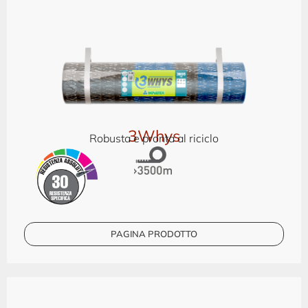
3Whys
Robusta e pronta al riciclo
PAGINA PRODOTTO