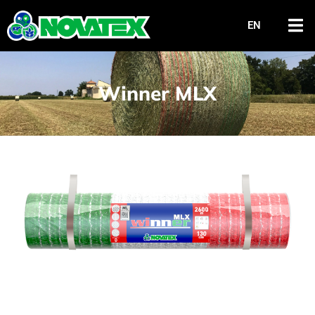
EN
Winner MLX