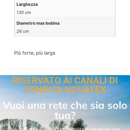
Larghezza
130 cm
Diametro max bobina
26 cm
Più forte, più larga
RISERVATO AI CANALI DI
VENDITA NOVATEX
Vuoi una rete che sia solo
tua?
Novatex offre ai dealer la possibilità di creare una rete