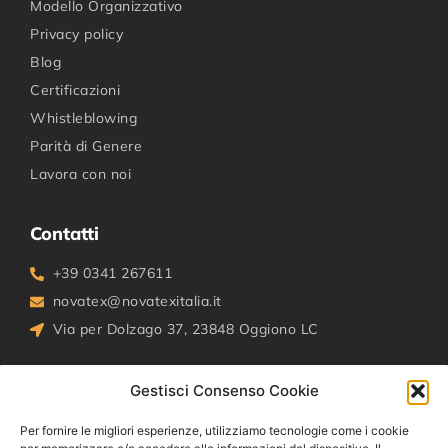
Modello Organizzativo
Privacy policy
Blog
Certificazioni
Whistleblowing
Parità di Genere
Lavora con noi
Contatti
+39 0341 267611
novatex@novatexitalia.it
Via per Dolzago 37, 23848 Oggiono LC
Social media
Gestisci Consenso Cookie
Facebook
Per fornire le migliori esperienze, utilizziamo tecnologie come i cookie