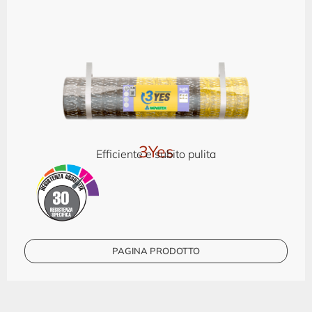
3Yes
Efficiente e subito pulita
PAGINA PRODOTTO